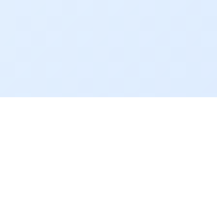
atuação do consórcio: o reconhecimento da cultura
como elemento estratégico para o desenvolvimento
regional e para o fortalecimento da identidade do
Circuito das Águas Paulista. O CICAP segue
comprometido com a realização de encontros
regulares que aproximem os gestores municipais,
ampliem o diálogo institucional e contribuam para
um turismo regional cada vez mais qualificado,
integrado e sustentável.