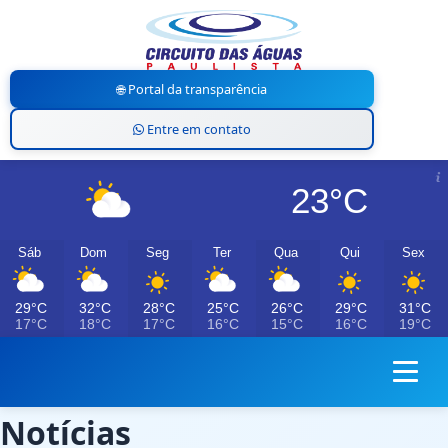
🌐 Portal da transparência
Entre em contato
23°C
Sáb
Dom
Seg
Ter
Qua
Qui
Sex
29°C
32°C
28°C
25°C
26°C
29°C
31°C
17°C
18°C
17°C
16°C
15°C
16°C
19°C
Notícias