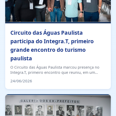
13 fotos
Circuito das Águas Paulista
participa do Integra.T, primeiro
grande encontro do turismo
paulista
O Circuito das Águas Paulista marcou presença no
Integra.T, primeiro encontro que reuniu, em um
mesmo espaço, representantes das Estâncias
24/06/2026
Turísticas, Municípios de Interesse Turístico (MITs),
Conselhos Municipais de Turismo (COMTURs),
Instâncias de Governança Regional (IGRs), entidades
parceiras e lideranças do turismo do Estado de São
Paulo. O evento aconteceu nos dias 22 e 23 de junho,
nas cidades de Águas de São Pedro e São Pedro. Ao
longo dos dois dias de programação, o encontro